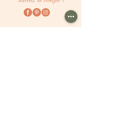
Suivez la magie !
À propos
Qui sommes nous ?
Comment ça marche ?
Questions fréquentes
Délais
Tarifs
Avis clients
Le Blog
Pour vous aider
Modèles de textes pour naissance