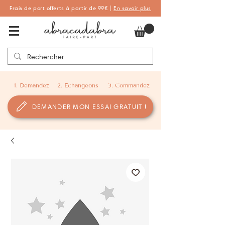
Frais de port offerts à partir de 99€ |
En savoir plus
Abracadabra Faire-part, faire-part
personnalisés de naissance et de baptême
1. Demandez
2. Échangeons
3. Commandez
DEMANDER MON ESSAI GRATUIT !