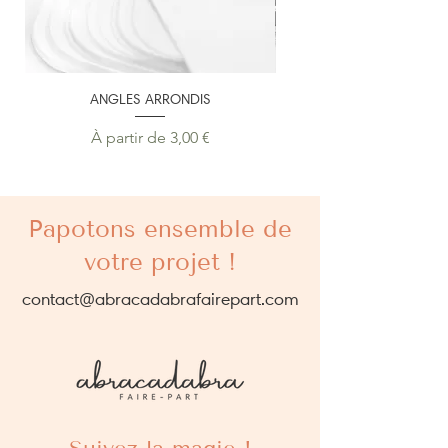
ANGLES ARRONDIS
PERSONNALISATION SU
Prix promotionnel
À partir de
3,00 €
Papotons ensemble de
votre projet !
contact@abracadabrafairepart.com