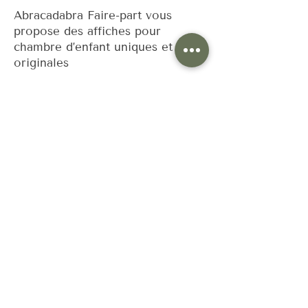
Abracadabra Faire-part vous
propose des affiches pour
chambre d’enfant uniques et
originales
Chez Abracadabra Faire-part, nous avons
à coeur de vous proposer une papeterie
pour naissance originale et qui sort de
l’ordinaire. Des styles variés, du plus rétro
vintage au plus moderne et atypique ! Nous
aimons également dépasser les codes et
les clichés, sortir des sentiers battus. C’est
pourquoi nous vous proposons aussi des
modèles non genrés, qui pourront
correspondre à toutes les cultures et les
personnalités. Les affiches personnalisées
pour naissance ou pour enfant ne font pas
exception à nos principes. Ainsi, parmi nos
différentes collections, soyez sûrs de trouver
le poster idéal, assorti au thème de la
chambre de votre enfant.
Découvrez nos collections