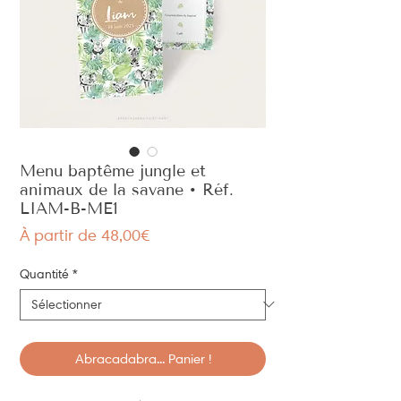
Menu baptême jungle et
animaux de la savane • Réf.
LIAM-B-ME1
Prix
À partir de
48,00€
promotionnel
Quantité
*
Abracadabra... Panier !