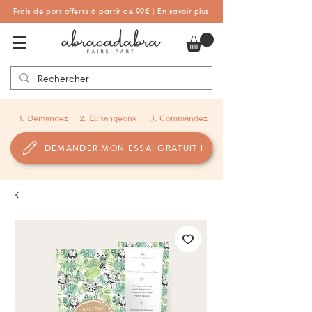
Frais de port offerts à partir de 99€ |
En savoir plus
Abracadabra Faire-part, faire-part
personnalisés de naissance et de baptême
1. Demandez
2. Échangeons
3. Commandez
DEMANDER MON ESSAI GRATUIT !