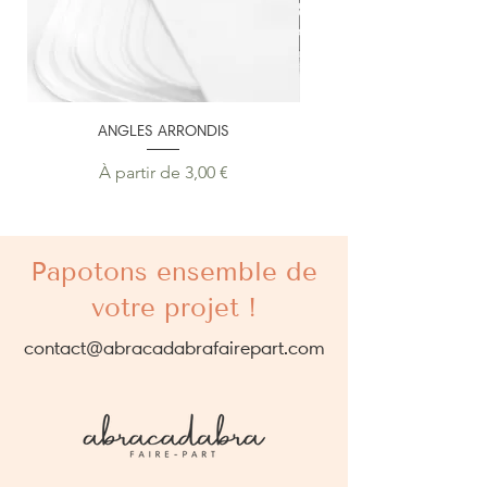
ANGLES ARRONDIS
PERSONNALISATION SU
Prix promotionnel
À partir de
3,00 €
Papotons ensemble de
votre projet !
contact@abracadabrafairepart.com