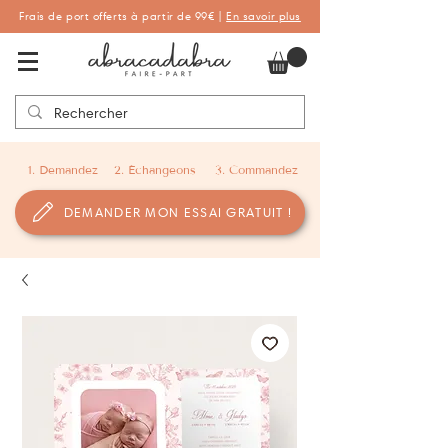
Frais de port offerts à partir de 99€ |
En savoir plus
Abracadabra Faire-part, faire-part
personnalisés de naissance et de baptême
1. Demandez
2. Échangeons
3. Commandez
DEMANDER MON ESSAI GRATUIT !