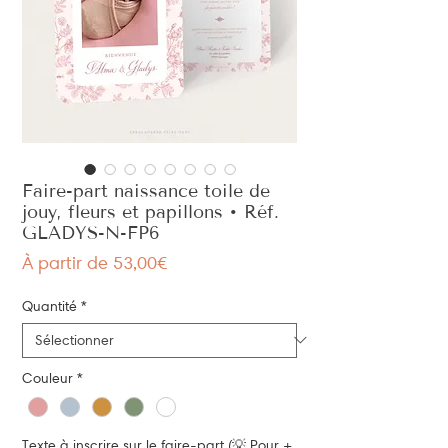
Faire-part naissance toile de
jouy, fleurs et papillons • Réf.
GLADYS-N-FP6
Prix
À partir de
53,00€
promotionnel
Quantité
*
Couleur
*
Texte à inscrire sur le faire-part (💡 Pour +