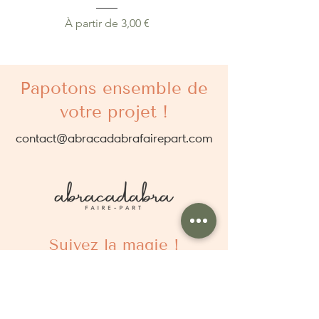
Pour plus d’informations concernant le
processus de commande rendez-vous sur la
Prix promotionnel
À partir de
3,00 €
page «
Comment ça marche ?
».
Papotons ensemble de
votre projet !
contact@abracadabrafairepart.com
Suivez la magie !