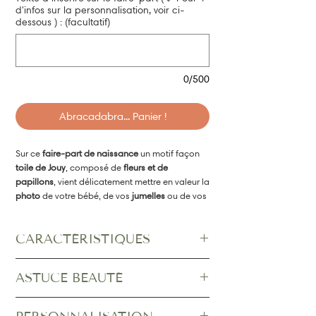
d'infos sur la personnalisation, voir ci-
dessous ) : (facultatif)
0/500
Abracadabra... Panier !
Sur ce
faire-part de naissance
un motif façon
toile de Jouy
, composé de
fleurs et de
papillons
, vient délicatement mettre en valeur la
photo
de votre bébé, de vos
jumelles
ou de vos
jumeaux
. Plusieurs photos sont d'ailleurs
possible. Pour
fille ou pour garçon
, choisissez
CARACTÉRISTIQUES
la couleur qui vous convient parmi celles
proposées,
rose, vert, ocre ou bleu
, ou
Dimensions
: 110 x 165 mm, coins arrondis
demandez celle de votre choix.
ASTUCE BEAUTÉ
Papier
: couché mat 350 g/m2
En effet, n’hésitez pas à nous faire part de votre
Poids
(dans son enveloppe) : 12 g
choix de couleur lors de votre commande ou en
Pour un rendu encore plus élégant, ajoutez une
Recto / Verso
effectuant gratuitement un essai de