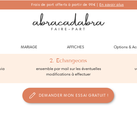
Frais de port offerts à partir de 99€ |
En savoir plus
Abracadabra Faire-part, faire-part personnalisés de naissance et de
baptême
MARIAGE
AFFICHES
Options & Ac
2. Échangeons
via
ensemble par mail sur les éventuelles
vo
modifications à effectuer
DEMANDER MON ESSAI GRATUIT !