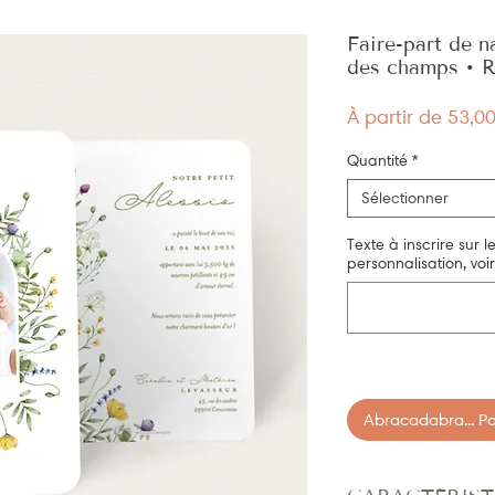
Faire-part de n
des champs • 
À partir de
53,0
Quantité
*
Sélectionner
Texte à inscrire sur l
personnalisation, voir 
Abracadabra... Pan