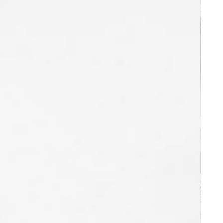
on «
Demander mon essai gratuit !
», en
ns concernant le processus de
 sur la page «
Comment ça marche