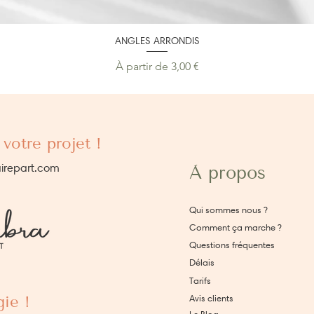
ANGLES ARRONDIS
Prix promotionnel
À partir de
3,00 €
votre projet !
irepart.com
À propos
Qui sommes nous ?
Comment ça marche ?
Questions fréquentes
Délais
Tarifs
ie !
Avis clients