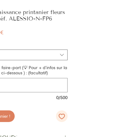
aissance printanier fleurs
Réf. ALESSIO-N-FP6
Prix
0€
promotionnel
e faire-part (💡 Pour + d'infos sur la
ci-dessous ) : (facultatif)
0/500
ier !