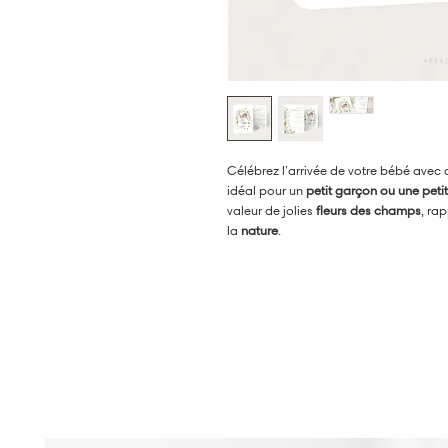
Célébrez l’arrivée de votre bébé avec
idéal pour un
petit garçon ou une petite
valeur de jolies
fleurs des champs
, ra
la
nature
.
Imprimé en recto verso, il offre une pr
bébé
entourée d’illustrations florales,
cette merveilleuse nouvelle avec vos p
Offrez un souvenir tendre et poétique 
merveille la beauté et la fraîcheur des 
•
DANS LA MÊME COLLECTION :
Saisissez le prénom de la collection "
découvrir tous les produits assortis !