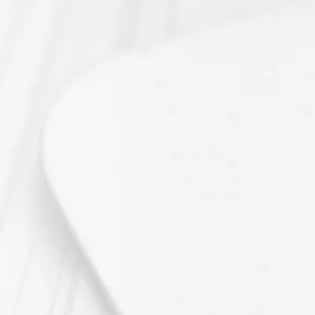
maintenant sur le bout
haut de cette page.
Pour plus d’informatio
commande rendez-vous
?
».