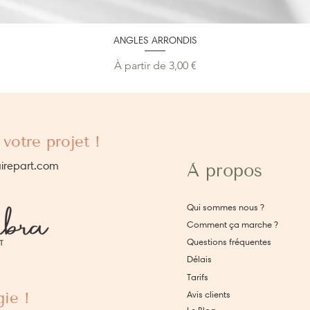
ANGLES ARRONDIS
Prix promotionnel
À partir de
3,00 €
votre projet !
irepart.com
À propos
Qui sommes nous ?
Comment ça marche ?
Questions fréquentes
Délais
Tarifs
ie !
Avis clients