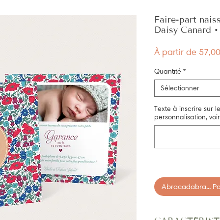
Faire-part nais
Daisy Canard 
À partir de
57,0
Quantité
*
Sélectionner
Texte à inscrire sur l
personnalisation, voir
Abracadabra... Pan