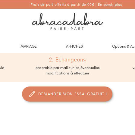
Frais de port offerts à partir de 99€ |
En savoir plus
Abracadabra Faire-part, faire-part personnalisés de naissance et de
baptême
MARIAGE
AFFICHES
Options & Ac
2. Échangeons
via
ensemble par mail sur les éventuelles
vo
modifications à effectuer
DEMANDER MON ESSAI GRATUIT !