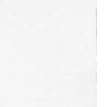
on «
Demander mon essai gratuit !
», en
ns concernant le processus de
 sur la page «
Comment ça marche