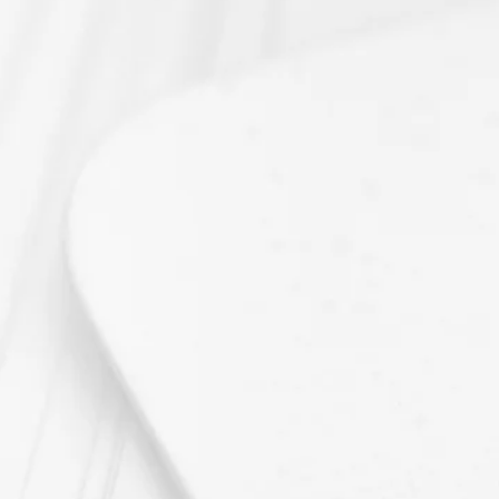
maintenant sur le bout
haut de cette page.
Pour plus d’informatio
commande rendez-vous
?
».