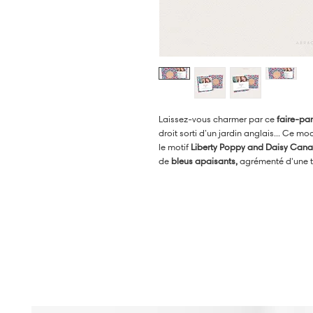
Laissez-vous charmer par ce
faire-pa
droit sorti d’un jardin anglais... Ce m
le motif
Liberty Poppy and Daisy Cana
de
bleus apaisants,
agrémenté d'une 
ou un garçon
(parce que les fleurs, c’e
Sur le
recto
, un fond liberty en pleine
en trompe l'oeil, où le prénom de bébé
texte 100% personnalisé : annonce sobr
Pour un rendu plus estival et plein d
Liberty Poppy and Daisy Vénus
.
•
DANS LA MÊME COLLECTION :
Saisissez le prénom de la collection "