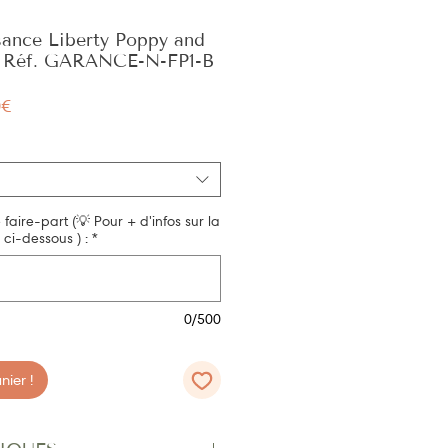
sance Liberty Poppy and
• Réf. GARANCE-N-FP1-B
Prix
0€
promotionnel
e faire-part (💡 Pour + d'infos sur la
 ci-dessous ) :
*
0/500
ier !