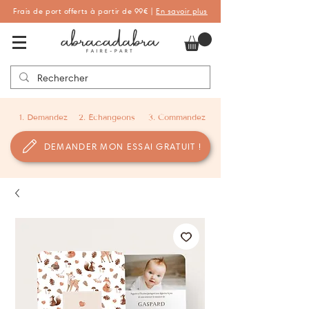
Frais de port offerts à partir de 99€ |
En savoir plus
Abracadabra Faire-part, faire-part
personnalisés de naissance et de baptême
1. Demandez
2. Échangeons
3. Commandez
DEMANDER MON ESSAI GRATUIT !