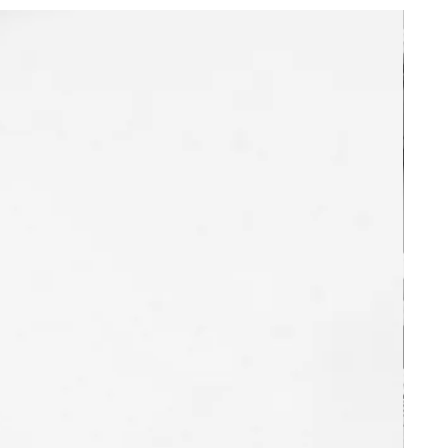
ande. Pour cela, cliquez dès
on «
Demander mon essai gratuit !
», en
ns concernant le processus de
 sur la page «
Comment ça marche