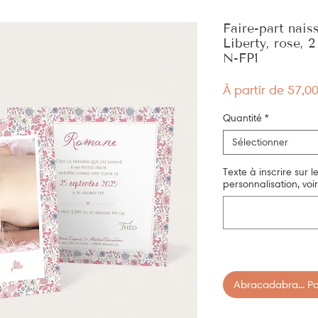
Faire-part nais
Liberty, rose,
N-FP1
À partir de
57,0
Quantité
*
Sélectionner
Texte à inscrire sur l
personnalisation, voir 
Abracadabra... Pan