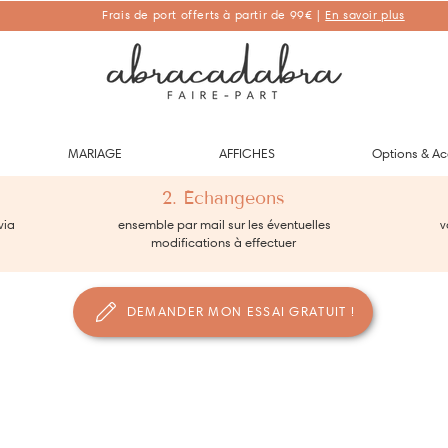
Frais de port offerts à partir de 99€ |
En savoir plus
Abracadabra Faire-part, faire-part personnalisés de naissance et de
baptême
MARIAGE
AFFICHES
Options & Ac
2. Échangeons
via
ensemble par mail sur les éventuelles
vo
modifications à effectuer
DEMANDER MON ESSAI GRATUIT !