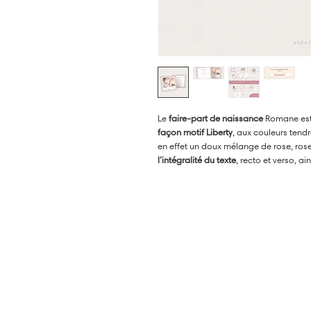
Le
faire-part de naissance
Romane est 
façon motif Liberty
, aux couleurs tend
en effet un doux mélange de rose, ro
l’intégralité du texte
, recto et verso, ai
annonce 100% unique !
D’autres coloris peuvent être envisag
votre aperçu personnalisé gratuit !
•
DANS LA MÊME COLLECTION :
Saisissez le prénom de la collection 
découvrir tous les produits assortis !