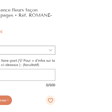
sance fleurs façon
 2 pages • Réf. ROMANE-
Prix
0€
promotionnel
e faire-part (💡 Pour + d'infos sur la
ci-dessous ) : (facultatif)
0/500
ier !