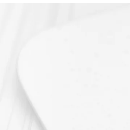
d’effectuer votre comm
maintenant sur le bout
haut de cette page.
Pour plus d’informatio
commande rendez-vous
?
».