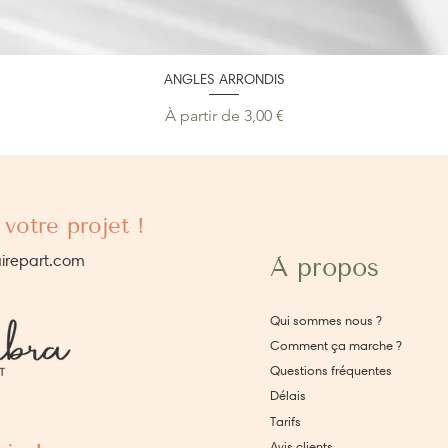
ANGLES ARRONDIS
Prix promotionnel
À partir de
3,00 €
votre projet !
irepart.com
À propos
Qui sommes nous ?
Comment ça marche ?
Questions fréquentes
Délais
Tarifs
Avis clients