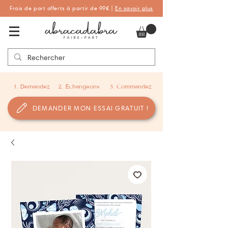
Frais de port offerts à partir de 99€ |
En savoir plus
Abracadabra Faire-part, faire-part
personnalisés de naissance et de baptême
1. Demandez
2. Échangeons
3. Commandez
DEMANDER MON ESSAI GRATUIT !