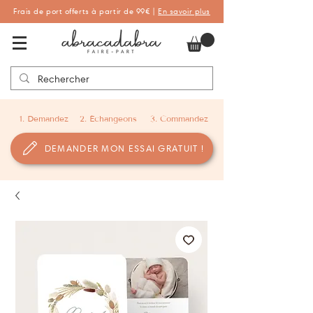
Frais de port offerts à partir de 99€ |
En savoir plus
Abracadabra Faire-part, faire-part
personnalisés de naissance et de baptême
1. Demandez
2. Échangeons
3. Commandez
DEMANDER MON ESSAI GRATUIT !