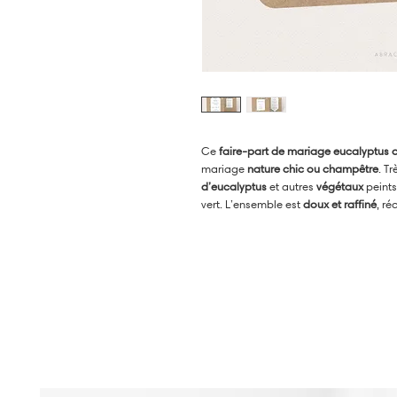
Ce
faire-part de mariage eucalyptus a
mariage
nature chic ou champêtre
. T
d’eucalyptus
et autres
végétaux
peint
vert. L’ensemble est
doux et raffiné
, ré
qui vient faire ressortir les éléments na
verso, lui confère une touche
d’original
personnalisée
, est imprimée directemen
de l’enveloppe : idéal pour tous les imp
•
DANS LA MÊME COLLECTION :
Saisissez le prénom de la collection "
pour découvrir tous les produits assorti