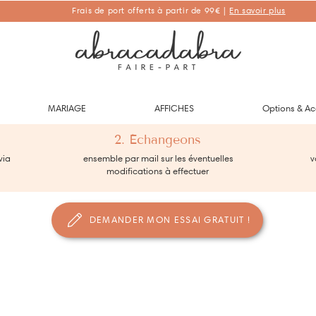
Frais de port offerts à partir de 99€ |
En savoir plus
Abracadabra Faire-part, faire-part personnalisés de naissance et de
baptême
MARIAGE
AFFICHES
Options & Ac
2. Échangeons
via
ensemble par mail sur les éventuelles
vo
modifications à effectuer
DEMANDER MON ESSAI GRATUIT !