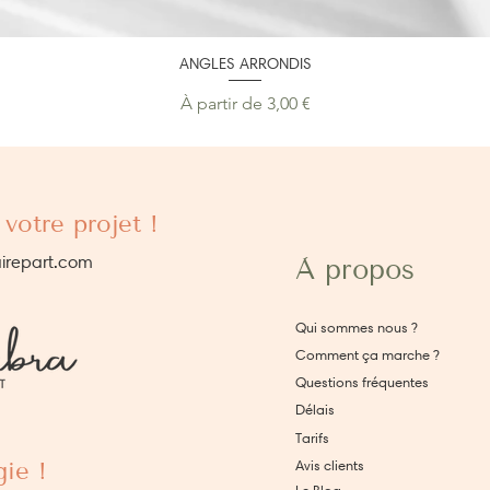
ANGLES ARRONDIS
Prix promotionnel
À partir de
3,00 €
votre projet !
irepart.com
À propos
Qui sommes nous ?
Comment ça marche ?
Questions fréquentes
Délais
Tarifs
ie !
Avis clients