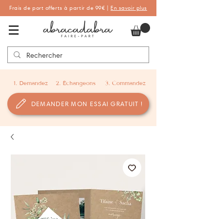
Frais de port offerts à partir de 99€ |
En savoir plus
Abracadabra Faire-part, faire-part
personnalisés de naissance et de baptême
1. Demandez
2. Échangeons
3. Commandez
DEMANDER MON ESSAI GRATUIT !