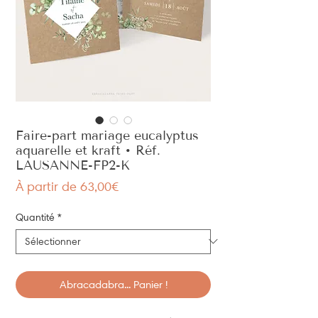
Faire-part mariage eucalyptus
aquarelle et kraft • Réf.
LAUSANNE-FP2-K
Prix
À partir de
63,00€
promotionnel
Quantité
*
Abracadabra... Panier !