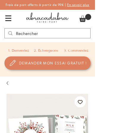
Frais de port offerts à partir de 99€ |
En savoir plus
Abracadabra Faire-part, faire-part
personnalisés de naissance et de baptême
1. Demandez
2. Échangeons
3. Commandez
DEMANDER MON ESSAI GRATUIT !