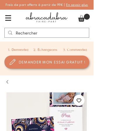
Frais de port offerts à partir de 99€ |
En savoir plus
Abracadabra Faire-part, faire-part
personnalisés de naissance et de baptême
1. Demandez
2. Échangeons
3. Commandez
DEMANDER MON ESSAI GRATUIT !