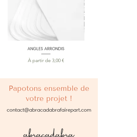
ANGLES ARRONDIS
PERSONNALISATION SU
Prix promotionnel
À partir de
3,00 €
Papotons ensemble de
votre projet !
contact@abracadabrafairepart.com