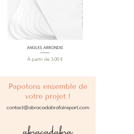
ANGLES ARRONDIS
PERSONNALISATION SU
Prix promotionnel
À partir de
3,00 €
Papotons ensemble de
votre projet !
contact@abracadabrafairepart.com