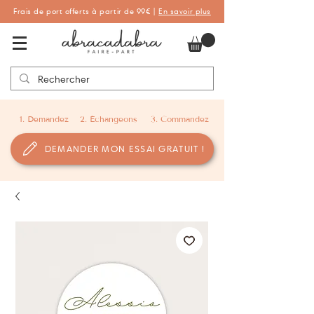
Frais de port offerts à partir de 99€ |
En savoir plus
Abracadabra Faire-part, faire-part
personnalisés de naissance et de baptême
1. Demandez
2. Échangeons
3. Commandez
DEMANDER MON ESSAI GRATUIT !