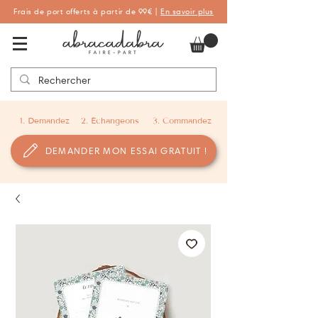
Frais de port offerts à partir de 99€ |
En savoir plus
Abracadabra Faire-part, faire-part
personnalisés de naissance et de baptême
1. Demandez
2. Échangeons
3. Commandez
DEMANDER MON ESSAI GRATUIT !