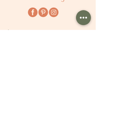
À propos
Qui sommes nous ?
Comment ça marche ?
Questions fréquentes
Délais
Tarifs
Avis clients
Le Blog
Pour vous aider
Modèles de textes pour naissance