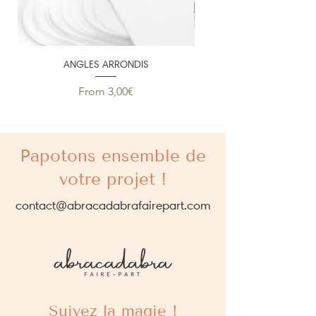
Merci de votre compréhension.
ANGLES ARRONDIS
PERSONNALISATION SU
Price
From 3,00€
Papotons ensemble de
votre projet !
contact@abracadabrafairepart.com
Suivez la magie !