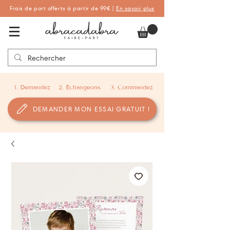
Frais de port offerts à partir de 99€ |
En savoir plus
Abracadabra Faire-part, faire-part
personnalisés de naissance et de baptême
1. Demandez
2. Échangeons
3. Commandez
DEMANDER MON ESSAI GRATUIT !