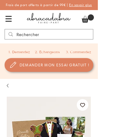
Frais de port offerts à partir de 99€ |
En savoir plus
Abracadabra Faire-part, faire-part
personnalisés de naissance et de baptême
1. Demandez
2. Échangeons
3. Commandez
DEMANDER MON ESSAI GRATUIT !