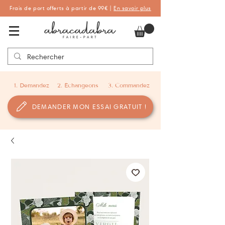
Frais de port offerts à partir de 99€ |
En savoir plus
Abracadabra Faire-part, faire-part
personnalisés de naissance et de baptême
1. Demandez
2. Échangeons
3. Commandez
DEMANDER MON ESSAI GRATUIT !