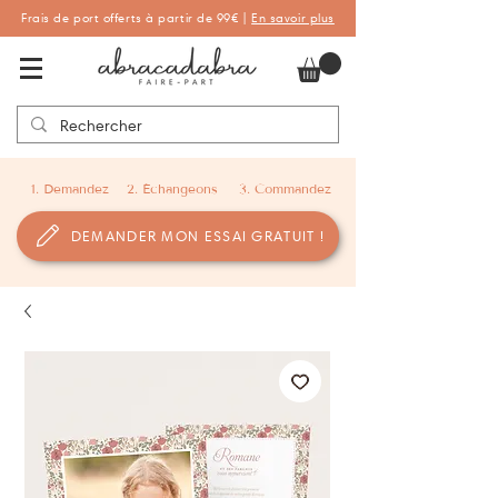
Frais de port offerts à partir de 99€ |
En savoir plus
Abracadabra Faire-part, faire-part
personnalisés de naissance et de baptême
1. Demandez
2. Échangeons
3. Commandez
DEMANDER MON ESSAI GRATUIT !