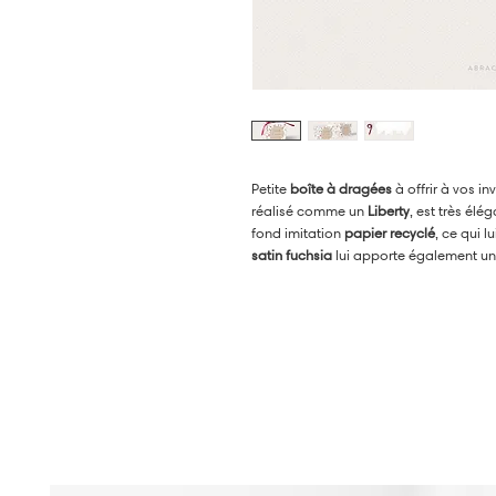
Petite
boîte à dragées
à offrir à vos in
réalisé comme un
Liberty
, est très élé
fond imitation
papier recyclé
, ce qui l
satin fuchsia
lui apporte également un
donc idéal pour un mariage
champêtr
un thème
asiatique
ou simplement...
ro