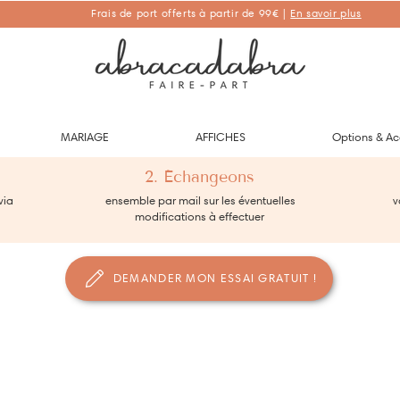
Frais de port offerts à partir de 99€ |
En savoir plus
Abracadabra Faire-part, faire-part personnalisés de naissance et de
baptême
MARIAGE
AFFICHES
Options & Ac
2. Échangeons
via
ensemble par mail sur les éventuelles
vo
modifications à effectuer
DEMANDER MON ESSAI GRATUIT !