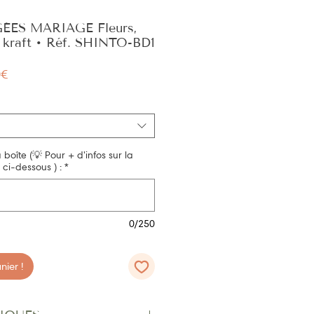
ÉES MARIAGE Fleurs,
t kraft • Réf. SHINTO-BD1
Prix
0€
promotionnel
a boîte (💡 Pour + d'infos sur la
 ci-dessous ) :
*
0/250
ier !