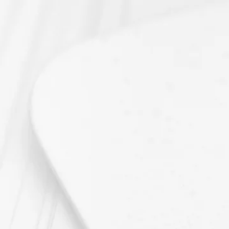
maintenant sur le bout
haut de cette page.
Pour plus d’informatio
commande rendez-vous
?
».