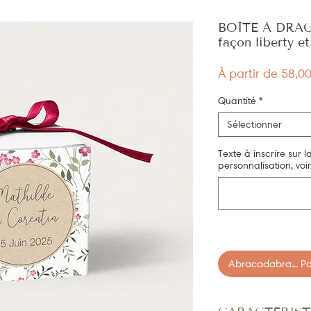
BOÎTE À DRAG
façon liberty e
À partir de
58,0
Quantité
*
Sélectionner
Texte à inscrire sur l
personnalisation, voir
Abracadabra... Pan