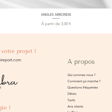
ANGLES ARRONDIS
Prix promotionnel
À partir de
3,00 €
votre projet !
irepart.com
À propos
Qui sommes nous ?
Comment ça marche ?
Questions fréquentes
Délais
Tarifs
ie !
Avis clients