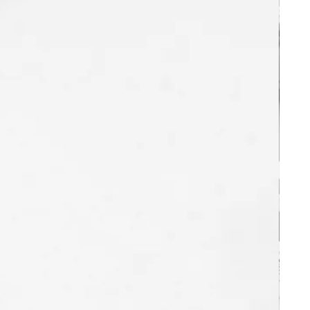
on «
Demander mon essai gratuit !
», en
ns concernant le processus de
 sur la page «
Comment ça marche