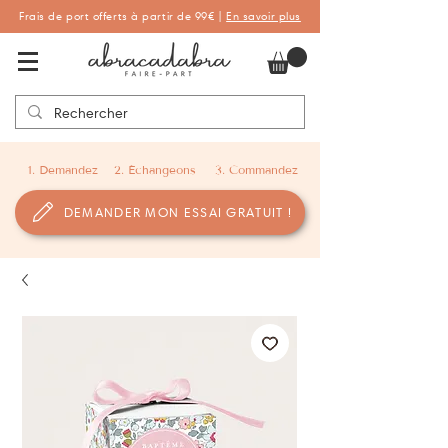
Frais de port offerts à partir de 99€ |
En savoir plus
Abracadabra Faire-part, faire-part
personnalisés de naissance et de baptême
1. Demandez
2. Échangeons
3. Commandez
DEMANDER MON ESSAI GRATUIT !