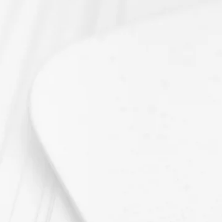
maintenant sur le bout
haut de cette page.
Pour plus d’informatio
commande, rendez-vou
?
».