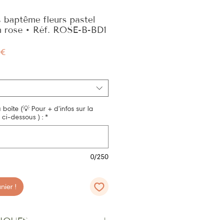
 baptême fleurs pastel
an rose • Réf. ROSE-B-BD1
Prix
0€
promotionnel
a boîte (💡 Pour + d'infos sur la
 ci-dessous ) :
*
0/250
ier !