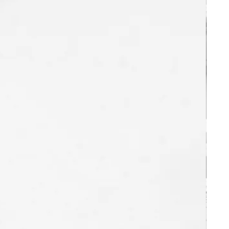
on «
Demander mon essai gratuit !
», en
ns concernant le processus de
s sur la page «
comment ça marche