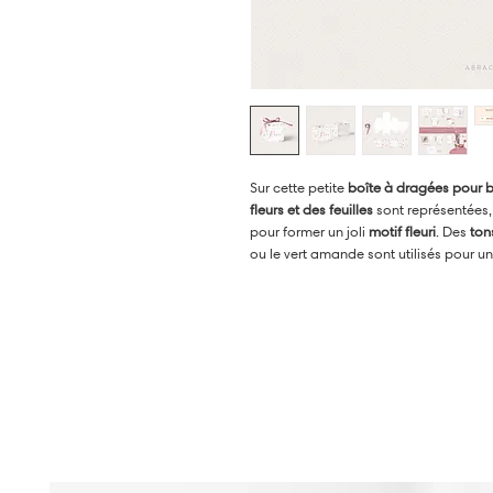
Sur cette petite
boîte à dragées pour
fleurs et des feuilles
sont représentées
pour former un joli
motif fleuri
. Des
ton
ou le vert amande sont utilisés pour un
est noué sur le dessus de la boite et 
supplémentaire. L’ensemble est très art
douceur et de féminité. Une hésitation
cette boîte, personnalisée avec le pré
final et craquez ainsi pour ces charman
•
DANS LA MÊME COLLECTION :
Saisissez le prénom de la collection "
site pour découvrir tous les produits as