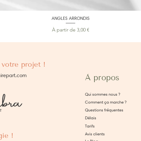
ANGLES ARRONDIS
Prix promotionnel
À partir de
3,00 €
votre projet !
irepart.com
À propos
Qui sommes nous ?
Comment ça marche ?
Questions fréquentes
Délais
Tarifs
ie !
Avis clients