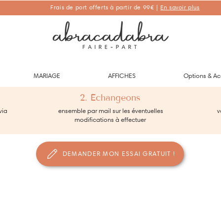
Frais de port offerts à partir de 99€ |
En savoir plus
Abracadabra Faire-part, faire-part personnalisés de naissance et de
baptême
MARIAGE
AFFICHES
Options & Ac
2. Échangeons
via
ensemble par mail sur les éventuelles
vo
modifications à effectuer
DEMANDER MON ESSAI GRATUIT !