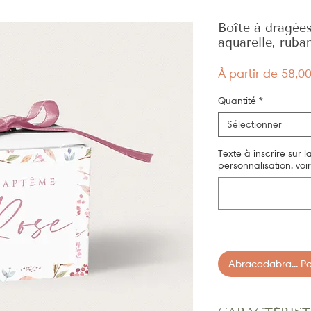
Boîte à dragées
aquarelle, rub
À partir de
58,0
Quantité
*
Sélectionner
Texte à inscrire sur l
personnalisation, voir
Abracadabra... Pan