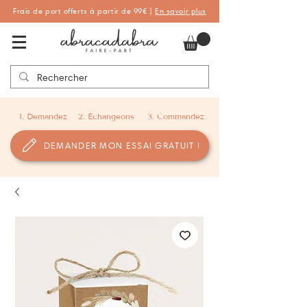
Frais de port offerts à partir de 99€ |
En savoir plus
Abracadabra Faire-part, faire-part
personnalisés de naissance et de baptême
1. Demandez
2. Échangeons
3. Commandez
DEMANDER MON ESSAI GRATUIT !