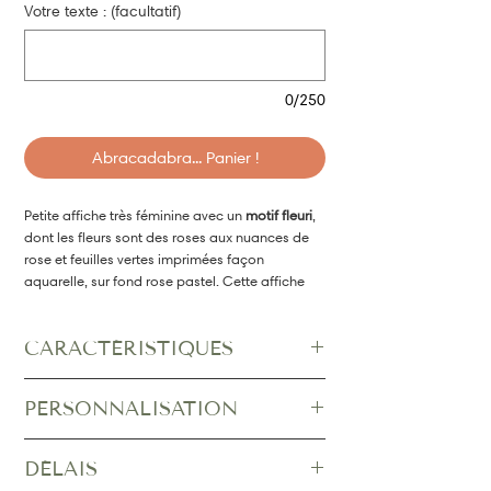
Votre texte : (facultatif)
0/250
Abracadabra... Panier !
Petite affiche très féminine avec un
motif fleuri
,
dont les fleurs sont des roses aux nuances de
rose et feuilles vertes imprimées façon
aquarelle, sur fond rose pastel. Cette affiche
sera idéale pour décorer une
chambre de petite
fille ou de jumelles
.
CARACTÉRISTIQUES
Les polices et couleurs de caractères peuvent
être modifiées sur simple demande.
Dimensions au choix :
PERSONNALISATION
13 x 18 cm
21 x 29,7 cm (A4)
• Indiquez vos éléments de personnalisation
29,7 x 40 cm (équivalent A3)
DÉLAIS
dans le champ prévu à cet effet, ajoutez le
Impression sur papier d'art 170g lisse et mat,
produit au panier puis poursuivez jusqu’au