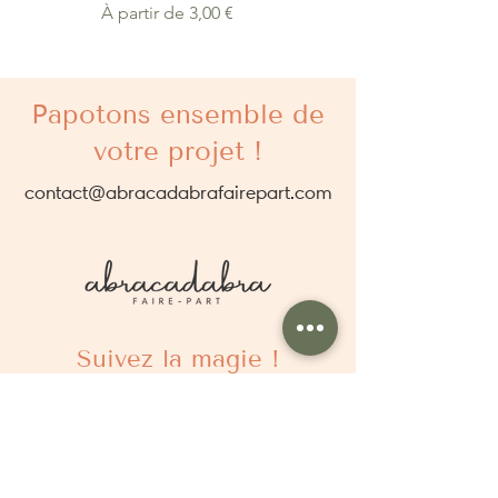
Prix promotionnel
À partir de
3,00 €
Papotons ensemble de
votre projet !
contact@abracadabrafairepart.com
Suivez la magie !
À propos