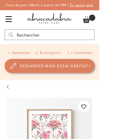
Frais de port offerts à partir de 99€ |
En savoir plus
Abracadabra Faire-part, faire-part
personnalisés de naissance et de baptême
1. Demandez
2. Échangeons
3. Commandez
DEMANDER MON ESSAI GRATUIT !