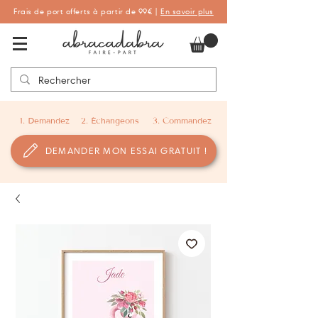
Frais de port offerts à partir de 99€ |
En savoir plus
Abracadabra Faire-part, faire-part
personnalisés de naissance et de baptême
1. Demandez
2. Échangeons
3. Commandez
DEMANDER MON ESSAI GRATUIT !