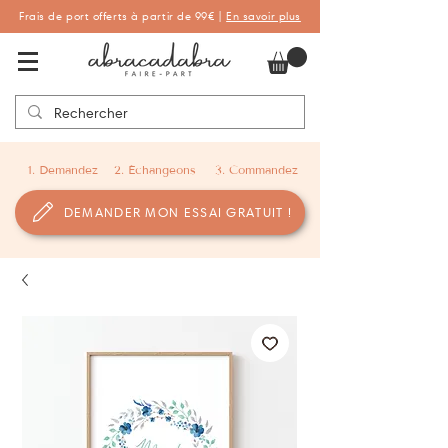
Frais de port offerts à partir de 99€ |
En savoir plus
Abracadabra Faire-part, faire-part
personnalisés de naissance et de baptême
1. Demandez
2. Échangeons
3. Commandez
DEMANDER MON ESSAI GRATUIT !