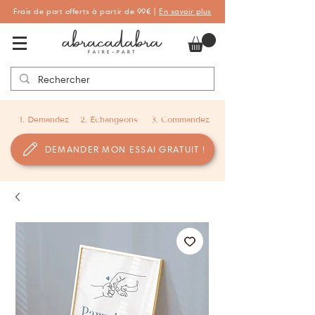
Frais de port offerts à partir de 99€ |
En savoir plus
Abracadabra Faire-part, faire-part
personnalisés de naissance et de baptême
1. Demandez
2. Échangeons
3. Commandez
DEMANDER MON ESSAI GRATUIT !