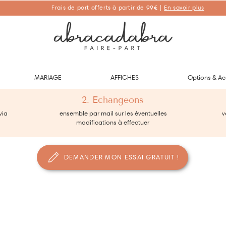
Frais de port offerts à partir de 99€ |
En savoir plus
Abracadabra Faire-part, faire-part personnalisés de naissance et de
baptême
MARIAGE
AFFICHES
Options & Ac
2. Échangeons
via
ensemble par mail sur les éventuelles
vo
modifications à effectuer
DEMANDER MON ESSAI GRATUIT !