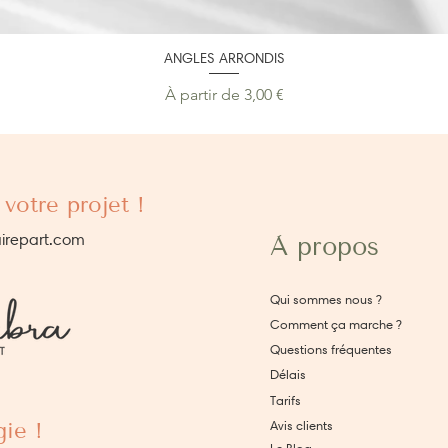
ANGLES ARRONDIS
Prix promotionnel
À partir de
3,00 €
votre projet !
irepart.com
À propos
Qui sommes nous ?
Comment ça marche ?
Questions fréquentes
Délais
Tarifs
ie !
Avis clients