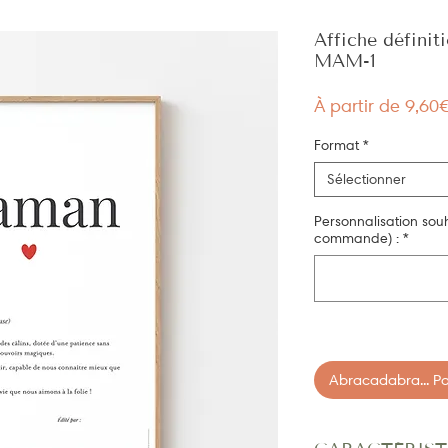
Affiche défini
MAM-1
À partir de
9,60
Format
*
Sélectionner
Personnalisation sou
commande) :
*
Abracadabra... Pan