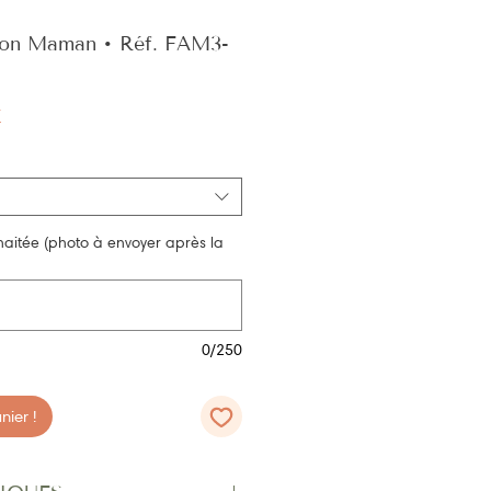
tion Maman • Réf. FAM3-
Prix
€
promotionnel
haitée (photo à envoyer après la
0/250
ier !