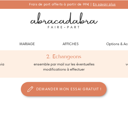
Frais de port offerts à partir de 99€ |
En savoir plus
Abracadabra Faire-part, faire-part personnalisés de naissance et de
baptême
MARIAGE
AFFICHES
Options & Ac
2. Échangeons
via
ensemble par mail sur les éventuelles
vo
modifications à effectuer
DEMANDER MON ESSAI GRATUIT !