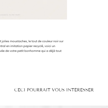
coupes pourront être co
sous un délai de 2 à 10
reçu. Toutefois, ces dif
sauraient altérer le ren
article 06 : Impression
)
jolies moustaches, le tout de couleur noir sur
ral en imitation papier recyclé, voici un
ivée de votre petit bonhomme qui a déjà tout
uantité de votre choix et découvrir toute la
vous par
ici
.
CECI POURRAIT VOUS INTÉRESSER