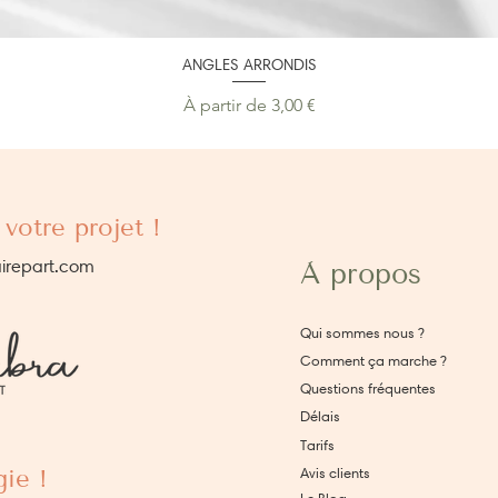
ANGLES ARRONDIS
Prix promotionnel
À partir de
3,00 €
votre projet !
irepart.com
À propos
Qui sommes nous ?
Comment ça marche ?
Questions fréquentes
Délais
Tarifs
ie !
Avis clients