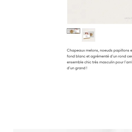
Chapeaux melons, noeuds papillons et 
fond blanc et agrémenté d’un rond cent
ensemble chic très masculin pour l’arr
d’un grand !
Pour commander ce faire-part dans la q
collection Éthan noir et kraft, rendez-