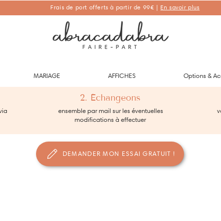
Frais de port offerts à partir de 99€ |
En savoir plus
Abracadabra Faire-part, faire-part personnalisés de naissance et de
baptême
MARIAGE
AFFICHES
Options & Ac
2. Échangeons
via
ensemble par mail sur les éventuelles
vo
modifications à effectuer
DEMANDER MON ESSAI GRATUIT !