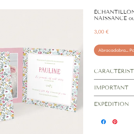
ÉCHANTILLON
NAISSANCE ou
Prix
3,00 €
Abracadabra... Pan
CARACTÉRIST
Dimensions fermé
: 13
IMPORTANT
Dimensions ouvert
: 27
Papier
: couché mat 3
L'échantillon est livré
sa
Poids
(dans son envelop
EXPÉDITION
Il vous servira uniqueme
Enveloppes Blanches O
et celle de l’impression.
Les échantillons sont e
• en
lettre suivie
, vers 
De légères variations d
• en
lettre prioritaire in
production à l’autre. C
destinations
votre commande finale,