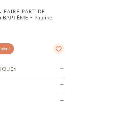
 FAIRE-PART DE
 BAPTÊME • Pauline
ier !
IQUES
5 x 135 mm
0 x 135 mm
50 g/m2
ns finition
et
sans personnalisation
.
pe) : 19 g
nt à juger la qualité du papier utilisé
ffertes
xpédiés :
la France métropolitaine et Outre-mer
e teinte peuvent apparaître d’une
ternationale
, vers les autres
’est pourquoi, lors de la réception de
 des différences de couleurs ou de