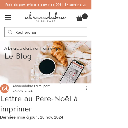
Frais de port offerts à partir de 99€ |
En savoir plus
Abracadabra Faire-part, faire-part
personnalisés de naissance et de baptême
Abracadabra Faire-part
Le Blog
Abracadabra Faire-part
26 nov. 2024
Lettre au Père-Noël à
imprimer
Dernière mise à jour :
28 nov. 2024